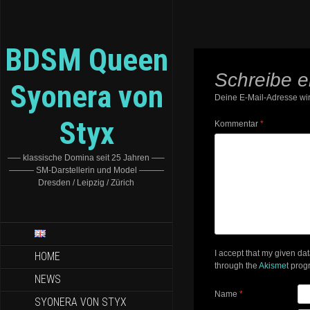
BDSM Queen
Schreibe 
Syonera von
Deine E-Mail-Adresse wird
Styx
Kommentar
*
—– klassische Domina seit 25 Jahren —–
——— SM-Darstellerin und Model ———
Dresden / Leipzig / Zürich
I accept that my given da
HOME
through the
Akismet
prog
NEWS
Name
*
SYONERA VON STYX