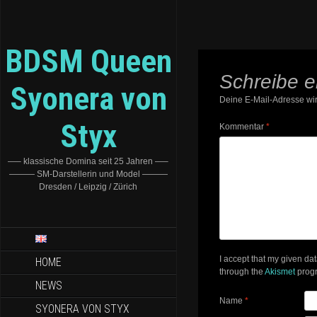
BDSM Queen
Schreibe 
Syonera von
Deine E-Mail-Adresse wird
Styx
Kommentar
*
—– klassische Domina seit 25 Jahren —–
——— SM-Darstellerin und Model ———
Dresden / Leipzig / Zürich
I accept that my given da
HOME
through the
Akismet
prog
NEWS
Name
*
SYONERA VON STYX