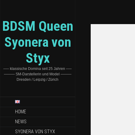
BDSM Queen
Syonera von
Styx
—– klassische Domina seit 25 Jahren —–
——— SM-Darstellerin und Model ———
Dresden / Leipzig / Zürich
HOME
NEWS
SYONERA VON STYX