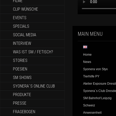
FILME
CLIP WÜNSCHE
EVENTS
SPECIALS
MAIN MENU
SOCIAL MEDIA
INTERVIEW
WAS IST SM / FETISCH?
Home
STORIES
News
POESIEN
Syonera von Styx
Tierhilfe PY
SM SHOWS
Atelier Exposure Dres
SYONERA`S ONLINE CLUB
Syonera`s Club Dresd
PRODUKTE
SM Bahnhof Leipzig
PRESSE
Schweiz
FRAGEBOGEN
Anwesenheit