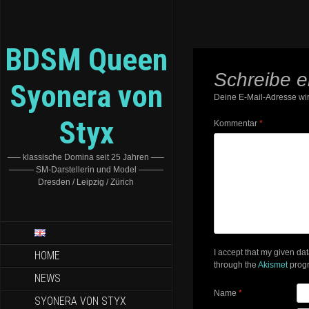
BDSM Queen
Schreibe 
Syonera von
Deine E-Mail-Adresse wird
Styx
Kommentar
*
—– klassische Domina seit 25 Jahren —–
——— SM-Darstellerin und Model ———
Dresden / Leipzig / Zürich
I accept that my given da
HOME
through the
Akismet
prog
NEWS
Name
*
SYONERA VON STYX