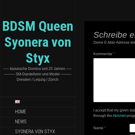
BDSM Queen
Schreibe 
Syonera von
Deine E-Mail-Adresse wird
Styx
Kommentar
*
—– klassische Domina seit 25 Jahren —–
——— SM-Darstellerin und Model ———
Dresden / Leipzig / Zürich
I accept that my given da
HOME
through the
Akismet
prog
NEWS
Name
*
SYONERA VON STYX