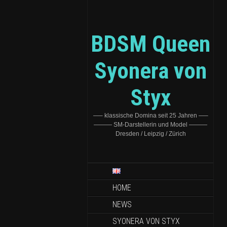
BDSM Queen
Syonera von
Styx
—– klassische Domina seit 25 Jahren —–
——— SM-Darstellerin und Model ———
Dresden / Leipzig / Zürich
HOME
NEWS
SYONERA VON STYX