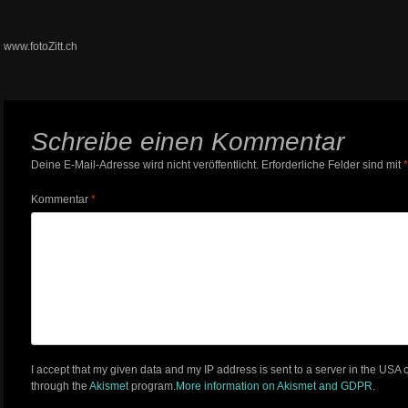
www.fotoZitt.ch
Schreibe einen Kommentar
Deine E-Mail-Adresse wird nicht veröffentlicht.
Erforderliche Felder sind mit
*
Kommentar
*
I accept that my given data and my IP address is sent to a server in the USA
through the
Akismet
program.
More information on Akismet and GDPR
.