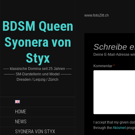
www.fotoZitt.ch
BDSM Queen
Syonera von
Schreibe 
Styx
Deine E-Mail-Adresse wird
Kommentar
*
—– klassische Domina seit 25 Jahren —–
——— SM-Darstellerin und Model ———
Dresden / Leipzig / Zürich
HOME
NEWS
I accept that my given da
through the
Akismet
prog
SYONERA VON STYX