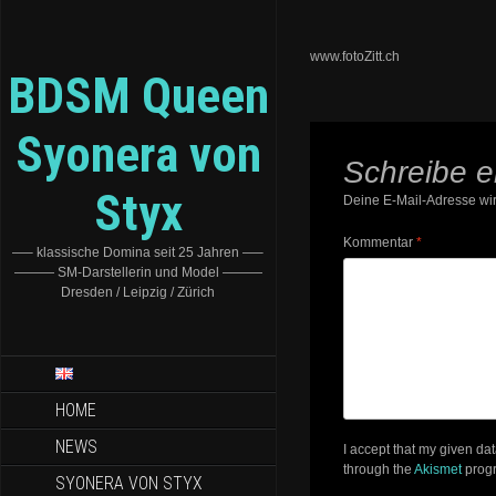
www.fotoZitt.ch
BDSM Queen
Syonera von
Schreibe 
Styx
Deine E-Mail-Adresse wird
Kommentar
*
—– klassische Domina seit 25 Jahren —–
——— SM-Darstellerin und Model ———
Dresden / Leipzig / Zürich
HOME
NEWS
I accept that my given da
through the
Akismet
prog
SYONERA VON STYX