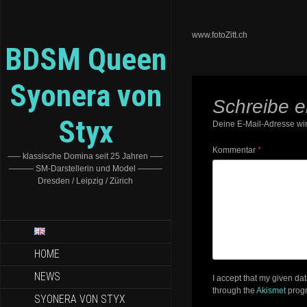
www.fotoZitt.ch
BDSM Queen
Syonera von
Schreibe 
Styx
Deine E-Mail-Adresse wird
Kommentar
*
—– klassische Domina seit 25 Jahren —–
——— SM-Darstellerin und Model ———
Dresden / Leipzig / Zürich
HOME
NEWS
I accept that my given da
through the
Akismet
prog
SYONERA VON STYX