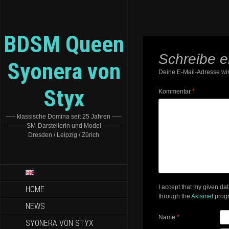
BDSM Queen
Schreibe 
Syonera von
Deine E-Mail-Adresse wird
Styx
Kommentar
*
—– klassische Domina seit 25 Jahren —–
——— SM-Darstellerin und Model ———
Dresden / Leipzig / Zürich
I accept that my given da
HOME
through the
Akismet
prog
NEWS
Name
*
SYONERA VON STYX