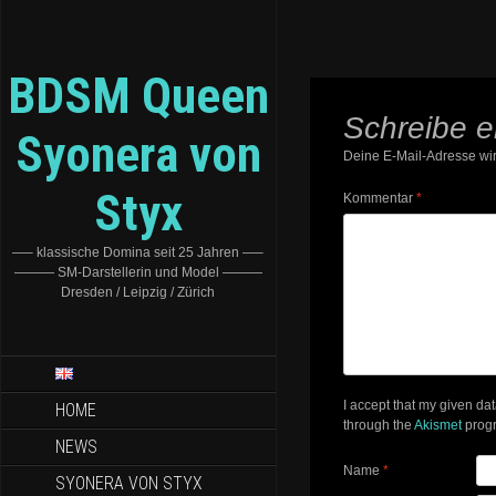
BDSM Queen
Schreibe 
Syonera von
Deine E-Mail-Adresse wird
Styx
Kommentar
*
—– klassische Domina seit 25 Jahren —–
——— SM-Darstellerin und Model ———
Dresden / Leipzig / Zürich
I accept that my given da
HOME
through the
Akismet
prog
NEWS
Name
*
SYONERA VON STYX