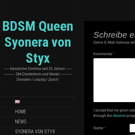
BDSM Queen
Schreibe 
Syonera von
Deine E-Mail-Adresse wird
Styx
Kommentar
*
—– klassische Domina seit 25 Jahren —–
——— SM-Darstellerin und Model ———
Dresden / Leipzig / Zürich
I accept that my given da
HOME
through the
Akismet
prog
NEWS
Name
*
SYONERA VON STYX