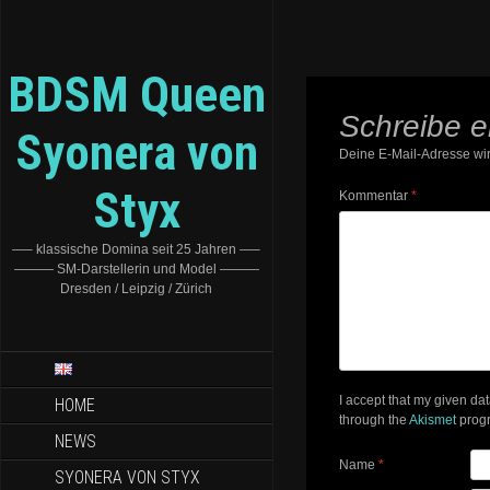
BDSM Queen
Schreibe 
Syonera von
Deine E-Mail-Adresse wird
Styx
Kommentar
*
—– klassische Domina seit 25 Jahren —–
——— SM-Darstellerin und Model ———
Dresden / Leipzig / Zürich
I accept that my given da
HOME
through the
Akismet
prog
NEWS
Name
*
SYONERA VON STYX