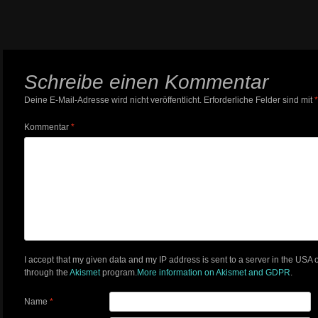
Schreibe einen Kommentar
Deine E-Mail-Adresse wird nicht veröffentlicht.
Erforderliche Felder sind mit
*
Kommentar
*
I accept that my given data and my IP address is sent to a server in the USA
through the
Akismet
program.
More information on Akismet and GDPR
.
Name
*