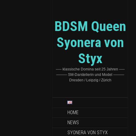
BDSM Queen
Syonera von
Styx
—– klassische Domina seit 25 Jahren —–
——— SM-Darstellerin und Model ———
Dresden / Leipzig / Zürich
HOME
NEWS
SYONERA VON STYX