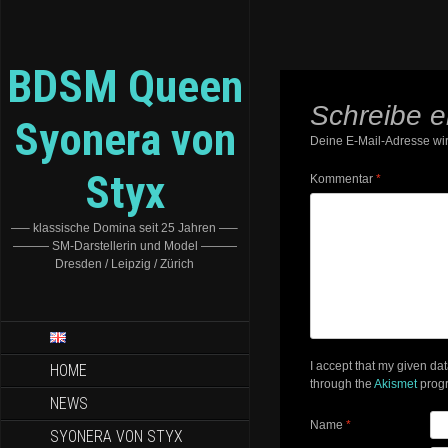
BDSM Queen
Schreibe 
Syonera von
Deine E-Mail-Adresse wird
Styx
Kommentar
*
—– klassische Domina seit 25 Jahren —–
——— SM-Darstellerin und Model ———
Dresden / Leipzig / Zürich
I accept that my given da
HOME
through the
Akismet
prog
NEWS
Name
*
SYONERA VON STYX