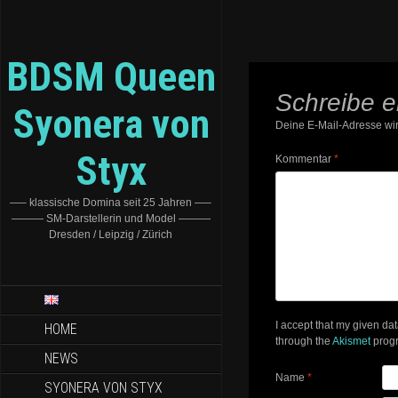
BDSM Queen
Schreibe 
Syonera von
Deine E-Mail-Adresse wird
Styx
Kommentar
*
—– klassische Domina seit 25 Jahren —–
——— SM-Darstellerin und Model ———
Dresden / Leipzig / Zürich
I accept that my given da
HOME
through the
Akismet
prog
NEWS
Name
*
SYONERA VON STYX