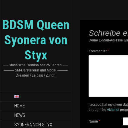
BDSM Queen
Schreibe 
Syonera von
Deine E-Mail-Adresse wird
Styx
Kommentar
*
—– klassische Domina seit 25 Jahren —–
——— SM-Darstellerin und Model ———
Dresden / Leipzig / Zürich
I accept that my given da
HOME
through the
Akismet
prog
NEWS
Name
*
SYONERA VON STYX