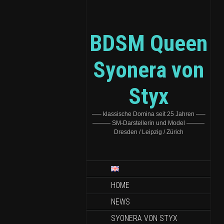
BDSM Queen
Syonera von
Styx
—– klassische Domina seit 25 Jahren —–
——— SM-Darstellerin und Model ———
Dresden / Leipzig / Zürich
HOME
NEWS
SYONERA VON STYX