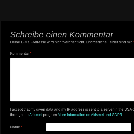
Schreibe einen Kommentar
Deine E-Mail-Adresse wird nicht veröffentlicht.
Erforderliche Felder sind mit
*
Kommentar
*
I accept that my given data and my IP address is sent to a server in the USA
through the
Akismet
program.
More information on Akismet and GDPR
.
Name
*