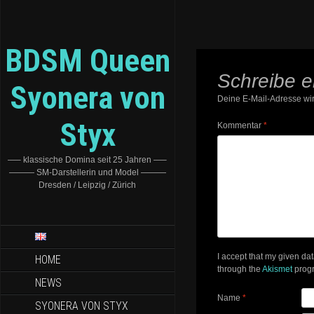
BDSM Queen
Schreibe 
Syonera von
Deine E-Mail-Adresse wird
Styx
Kommentar
*
—– klassische Domina seit 25 Jahren —–
——— SM-Darstellerin und Model ———
Dresden / Leipzig / Zürich
I accept that my given da
HOME
through the
Akismet
prog
NEWS
Name
*
SYONERA VON STYX