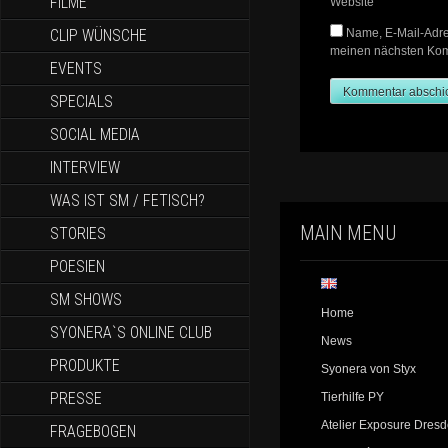
FILME
Website
CLIP WÜNSCHE
Name, E-Mail-Adre
meinen nächsten Kom
EVENTS
SPECIALS
SOCIAL MEDIA
INTERVIEW
WAS IST SM / FETISCH?
MAIN MENU
STORIES
POESIEN
SM SHOWS
Home
SYONERA`S ONLINE CLUB
News
PRODUKTE
Syonera von Styx
PRESSE
Tierhilfe PY
Atelier Exposure Dres
FRAGEBOGEN