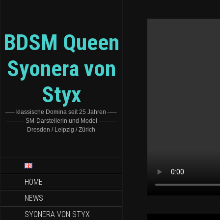
BDSM Queen
Syonera von
Styx
—– klassische Domina seit 25 Jahren —–
——— SM-Darstellerin und Model ———
Dresden / Leipzig / Zürich
HOME
NEWS
SYONERA VON STYX