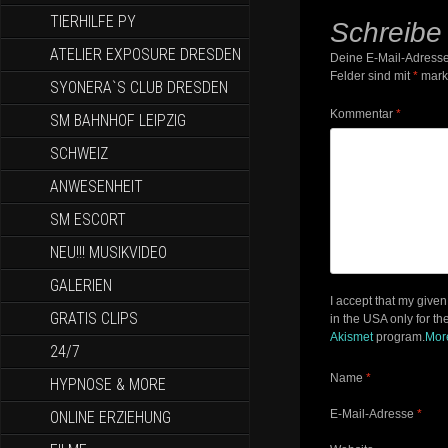
TIERHILFE PY
Schreibe
ATELIER EXPOSURE DRESDEN
Deine E-Mail-Adresse w
Felder sind mit
*
marki
SYONERA`S CLUB DRESDEN
Kommentar
*
SM BAHNHOF LEIPZIG
SCHWEIZ
ANWESENHEIT
SM ESCORT
NEU!!! MUSIKVIDEO
GALERIEN
I accept that my given
GRATIS CLIPS
in the USA only for t
Akismet
program.
Mor
24/7
Name
*
HYPNOSE & MORE
E-Mail-Adresse
*
ONLINE ERZIEHUNG