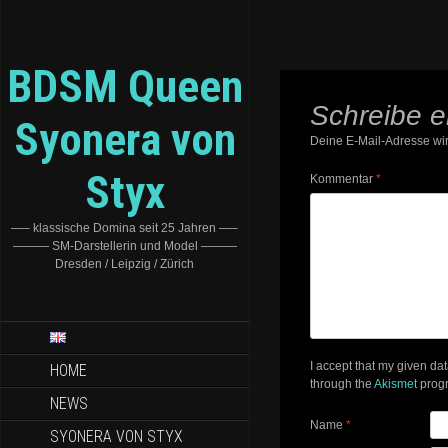
BDSM Queen
Schreibe 
Syonera von
Deine E-Mail-Adresse wird
Styx
Kommentar
*
—– klassische Domina seit 25 Jahren —–
——— SM-Darstellerin und Model ———
Dresden / Leipzig / Zürich
I accept that my given da
HOME
through the
Akismet
prog
NEWS
Name
*
SYONERA VON STYX