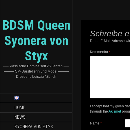
BDSM Queen
Schreibe 
Syonera von
Deine E-Mail-Adresse wird
Styx
Kommentar
*
—– klassische Domina seit 25 Jahren —–
——— SM-Darstellerin und Model ———
Dresden / Leipzig / Zürich
I accept that my given da
HOME
through the
Akismet
prog
NEWS
Name
*
SYONERA VON STYX