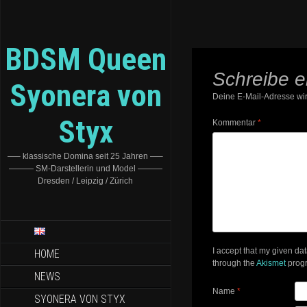
BDSM Queen
Schreibe 
Syonera von
Deine E-Mail-Adresse wird
Styx
Kommentar
*
—– klassische Domina seit 25 Jahren —–
——— SM-Darstellerin und Model ———
Dresden / Leipzig / Zürich
I accept that my given da
HOME
through the
Akismet
prog
NEWS
Name
*
SYONERA VON STYX