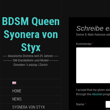
BDSM Queen
Schreibe 
Syonera von
Deine E-Mail-Adresse wird
Styx
Kommentar
*
—– klassische Domina seit 25 Jahren —–
——— SM-Darstellerin und Model ———
Dresden / Leipzig / Zürich
I accept that my given da
HOME
through the
Akismet
prog
NEWS
Name
*
SYONERA VON STYX