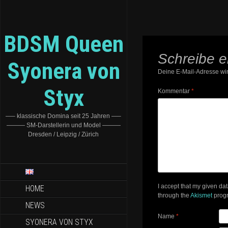
BDSM Queen
Schreibe 
Syonera von
Deine E-Mail-Adresse wird
Styx
Kommentar
*
—– klassische Domina seit 25 Jahren —–
——— SM-Darstellerin und Model ———
Dresden / Leipzig / Zürich
I accept that my given da
HOME
through the
Akismet
prog
NEWS
Name
*
SYONERA VON STYX