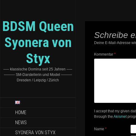
BDSM Queen
Schreibe 
Syonera von
Deine E-Mail-Adresse wird
Styx
Kommentar
*
—– klassische Domina seit 25 Jahren —–
——— SM-Darstellerin und Model ———
Dresden / Leipzig / Zürich
I accept that my given da
HOME
through the
Akismet
prog
NEWS
Name
*
SYONERA VON STYX