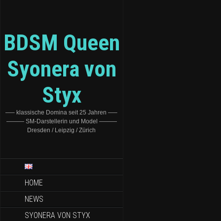
BDSM Queen
Syonera von
Styx
—– klassische Domina seit 25 Jahren —–
——— SM-Darstellerin und Model ———
Dresden / Leipzig / Zürich
HOME
NEWS
SYONERA VON STYX